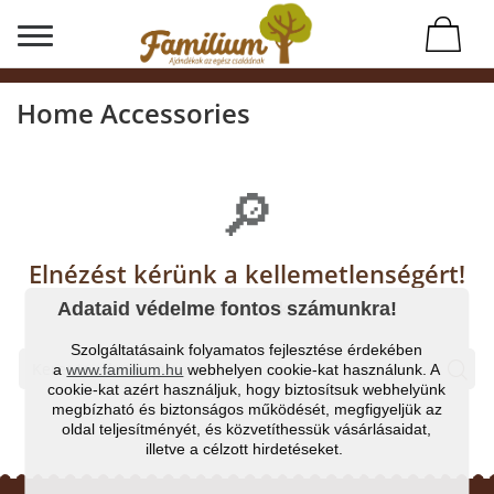
Home Accessories
🔎
Elnézést kérünk a kellemetlenségért!
Végezd el újra a keresést
Adataid védelme fontos számunkra!
Szolgáltatásaink folyamatos fejlesztése érdekében
a
www.familium.hu
webhelyen cookie-kat használunk. A
Kere
cookie-kat azért használjuk, hogy biztosítsuk webhelyünk
megbízható és biztonságos működését, megfigyeljük az
oldal teljesítményét, és közvetíthessük vásárlásaidat,
illetve a célzott hirdetéseket.