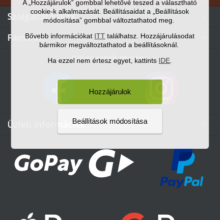
A „Hozzájárulok” gombbal lehetővé teszed a választható
cookie-k alkalmazását. Beállításaidat a „Beállítások
Szolgáltatásaink

módosítása” gombbal változtathatod meg.
Familium
Bővebb információkat
ITT
találhatsz. Hozzájárulásodat

bármikor megváltoztathatod a beállításoknál.
Kövessetek minket
Ha ezzel nem értesz egyet, kattints
IDE
.
Hozzájárulok
Beállítások módosítása
Üzleti információk
