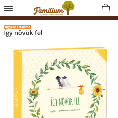
Ingyenes szállítás
Így növök fel