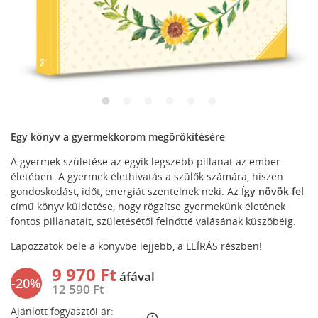
Egy könyv a gyermekkorom megörökítésére
A gyermek születése az egyik legszebb pillanat az ember
életében. A gyermek élethivatás a szülők számára, hiszen
gondoskodást, időt, energiát szentelnek neki. Az
Így növök fel
című könyv küldetése, hogy rögzítse gyermekünk életének
fontos pillanatait, születésétől felnőtté válásának küszöbéig.
Lapozzatok bele a könyvbe lejjebb, a
LEÍRÁS
részben!
9 970 Ft
áfával
-20%
12 590 Ft
Ajánlott fogyasztói ár: