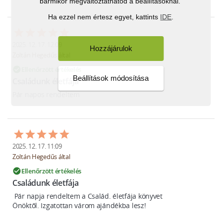
bármikor megváltoztathatod a beállításoknál.
Ha ezzel nem értesz egyet, kattints
IDE
.
2025. 12. 17. 12:09
Hozzájárulok
Zoltán Hegedűs által
Ellenőrzött értékelés
check_circle
Beállítások módosítása
Családunk életfája
Pár napos rendeltem
2025. 12. 17. 11:09
Zoltán Hegedűs által
Ellenőrzött értékelés
check_circle
Családunk életfája
 Pár napja rendeltem a Család. életfája könyvet

Önöktől. Izgatottan várom ajándékba lesz!