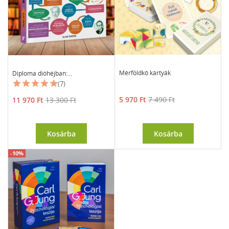
Mérföldkő kártyák
Diploma dióhéjban:...
(7)
Ár
Normál
Ár
Normál
5 970 Ft
7 490 Ft
11 970 Ft
13 300 Ft
ár
ár
Kosárba
Kosárba
-10%