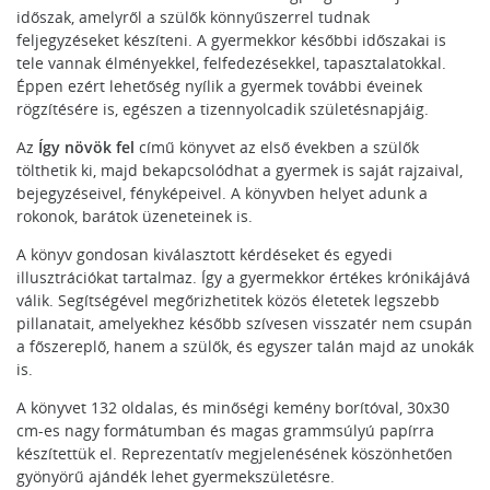
időszak, amelyről a szülők könnyűszerrel tudnak
feljegyzéseket készíteni. A gyermekkor későbbi időszakai is
tele vannak élményekkel, felfedezésekkel, tapasztalatokkal.
Éppen ezért lehetőség nyílik a gyermek további éveinek
rögzítésére is, egészen a tizennyolcadik születésnapjáig.
Az
Így növök fel
című könyvet az első években a szülők
tölthetik ki, majd bekapcsolódhat a gyermek is saját rajzaival,
bejegyzéseivel, fényképeivel. A könyvben helyet adunk a
rokonok, barátok üzeneteinek is.
A könyv gondosan kiválasztott kérdéseket és egyedi
illusztrációkat tartalmaz. Így a gyermekkor értékes krónikájává
válik. Segítségével megőrizhetitek közös életetek legszebb
pillanatait, amelyekhez később szívesen visszatér nem csupán
a főszereplő, hanem a szülők, és egyszer talán majd az unokák
is.
A könyvet 132 oldalas, és minőségi kemény borítóval, 30x30
cm-es nagy formátumban és magas grammsúlyú papírra
készítettük el. Reprezentatív megjelenésének köszönhetően
gyönyörű ajándék lehet gyermekszületésre.