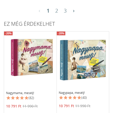
1
2
3
chevron_left
chevron_right
EZ MÉG ÉRDEKELHET
-20%
-20%
Nagypapa, mesélj!
Nagymama, mesélj!
(40)
(82)
Ár
Normál
Ár
Normál
10 791 Ft
11 990 Ft
10 791 Ft
11 990 Ft
ár
ár