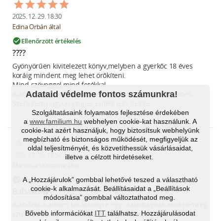
2025. 12. 29. 18:30
Edina Orbán által
Ellenőrzött értékelés
check_circle
????
Gyönyörűen kivitelezett könyv,melyben a gyerkőc 18 éves 
koráig mindent meg lehet örőkíteni.

Mind szöveggel,mind fotókkal.

Adataid védelme fontos számunkra!
Ajándéknak vásároltam a testvéremék első gyermekének.

Szerintem nagyon szuper emlék lesz belőle.
Szolgáltatásaink folyamatos fejlesztése érdekében
a
www.familium.hu
webhelyen cookie-kat használunk. A
cookie-kat azért használjuk, hogy biztosítsuk webhelyünk
megbízható és biztonságos működését, megfigyeljük az
oldal teljesítményét, és közvetíthessük vásárlásaidat,
2025. 12. 26. 18:54
illetve a célzott hirdetéseket.
Marosvári Krisztina által
Ellenőrzött értékelés
check_circle
A „Hozzájárulok” gombbal lehetővé teszed a választható
cookie-k alkalmazását. Beállításaidat a „Beállítások
Babakönyv 
módosítása” gombbal változtathatod meg.
Ajándékba adtam karácsonyra egy családtagnak ahol nemrég 
Bővebb információkat
ITT
találhatsz. Hozzájárulásodat
született baba. Mindenkinek nagyon tetszett. Köszönöm. 