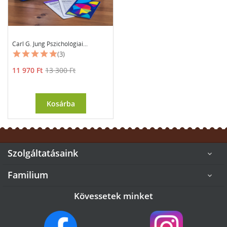
Carl G. Jung Pszichológiai...
(3)
Ár
Normál
11 970 Ft
13 300 Ft
ár
Kosárba
Szolgáltatásaink

Familium

Kövessetek minket