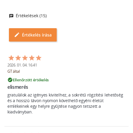
Értékelések (15)
edit
Értékelés írása
2026. 01. 04. 16:41
GT által
Ellenőrzött értékelés
check_circle
elismerés
gratulálok az igényes kivitelhez, a sokrétű rögzítési lehetőség 
és a hosszú távon nyomon követhető egyéni életút 
emlékeinek egy helyre gyűjtése nagyon tetszett a 
kiadványban.