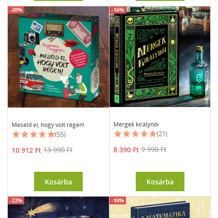
-20%
-16%
Mérgek királynői
Meséld el, hogy volt régen!
(21)
(55)
Ár
Normál
Ár
Normál
8 390 Ft
9 990 Ft
10 912 Ft
13 990 Ft
ár
ár
Kosárba
Kosárba
-22%
-10%