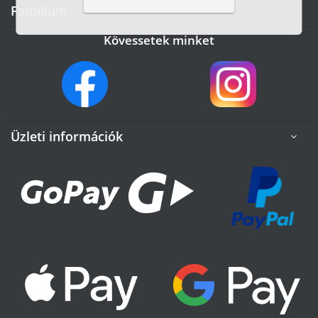
Familium

Kövessetek minket
Üzleti információk
