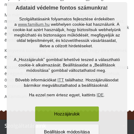
minőségére.
Adataid védelme fontos számunkra!
Ma már 24 országban vagyunk jelen, de mégis hűek
Szolgáltatásaink folyamatos fejlesztése érdekében
maradunk családi gyökereinkhez és ahhoz a kreatív szívhez,
a
www.familium.hu
webhelyen cookie-kat használunk. A
amellyel alkotunk. Célunk, hogy minden ajándék, amely tőlünk
cookie-kat azért használjuk, hogy biztosítsuk webhelyünk
érkezik, örömet szerezzen, embereket kössön össze, és az
megbízható és biztonságos működését, megfigyeljük az
élettörténetek részévé váljon.
oldal teljesítményét, és közvetíthessük vásárlásaidat,
illetve a célzott hirdetéseket.
Könyveink budapesti raktárunkban várják, hogy útra keljenek
egészen az otthonotokba!
A „Hozzájárulok” gombbal lehetővé teszed a választható
cookie-k alkalmazását. Beállításaidat a „Beállítások
Köszönjük, hogy segítetek beteljesíteni küldetésünket: értékes
módosítása” gombbal változtathatod meg.
és egyedi ajándékokat alkotni, amelyeknek van jelentésük,
összekötik a családokat, és megőrzik az emlékeket és
Bővebb információkat
ITT
találhatsz. Hozzájárulásodat
bármikor megváltoztathatod a beállításoknál.
történeteket a jövő nemzedékek számára.
Ha ezzel nem értesz egyet, kattints
IDE
.
A Familium csapata ❤️
Hozzájárulok
Szolgáltatásaink

Beállítások módosítása