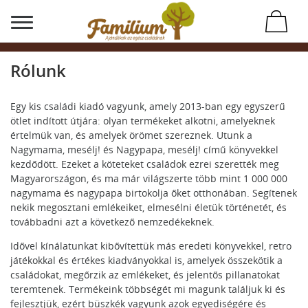
Rólunk
Egy kis családi kiadó vagyunk, amely 2013-ban egy egyszerű
ötlet indított útjára: olyan termékeket alkotni, amelyeknek
értelmük van, és amelyek örömet szereznek. Utunk a
Nagymama, mesélj! és Nagypapa, mesélj! című könyvekkel
kezdődött. Ezeket a köteteket családok ezrei szerették meg
Magyarországon, és ma már világszerte több mint 1 000 000
nagymama és nagypapa birtokolja őket otthonában. Segítenek
nekik megosztani emlékeiket, elmesélni életük történetét, és
továbbadni azt a következő nemzedékeknek.
Idővel kínálatunkat kibővítettük más eredeti könyvekkel, retro
játékokkal és értékes kiadványokkal is, amelyek összekötik a
családokat, megőrzik az emlékeket, és jelentős pillanatokat
teremtenek. Termékeink többségét mi magunk találjuk ki és
fejlesztjük, ezért büszkék vagyunk azok egyediségére és