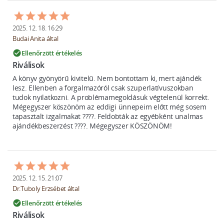
2025. 12. 18. 16:29
Budai Anita által
Ellenőrzött értékelés
check_circle
Riválisok
A könyv gyönyörű kivitelű. Nem bontottam ki, mert ajándék 
lesz. Ellenben a forgalmazóról csak szuperlatívuszokban 
tudok nyilatkozni. A problémamegoldásuk végtelenül korrekt. 
Mégegyszer köszönöm az eddigi ünnepeim előtt még sosem 
tapasztalt izgalmakat ????. Feldobták az egyébként unalmas 
ajándékbeszerzést ????. Mégegyszer KÖSZÖNÖM!
2025. 12. 15. 21:07
Dr.Tuboly Erzsébet által
Ellenőrzött értékelés
check_circle
Riválisok