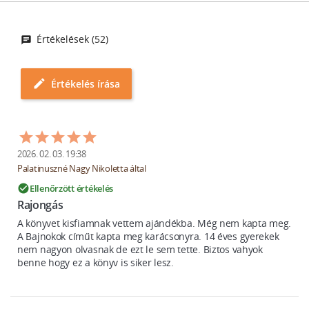
Értékelések (52)
edit
Értékelés írása
2026. 02. 03. 19:38
Palatinuszné Nagy Nikoletta által
Ellenőrzött értékelés
check_circle
Rajongás
A könyvet kisfiamnak vettem ajándékba. Még nem kapta meg. 
A Bajnokok címűt kapta meg karácsonyra. 14 éves gyerekek 
nem nagyon olvasnak de ezt le sem tette. Biztos vahyok 
benne hogy ez a könyv is siker lesz.