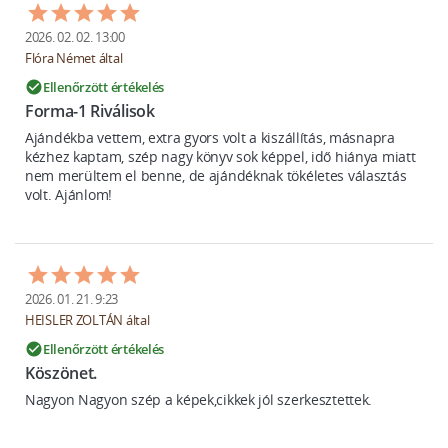
2026. 02. 02. 13:00
Flóra Német által
Ellenőrzött értékelés
check_circle
Forma-1 Riválisok
Ajándékba vettem, extra gyors volt a kiszállítás, másnapra 
kézhez kaptam, szép nagy könyv sok képpel, idő hiánya miatt  
nem merültem el benne, de ajándéknak tökéletes választás 
2026. 01. 21. 9:23
HEISLER ZOLTÁN által
Ellenőrzött értékelés
check_circle
Köszönet.
Nagyon Nagyon szép a képek,cikkek jól szerkesztettek.