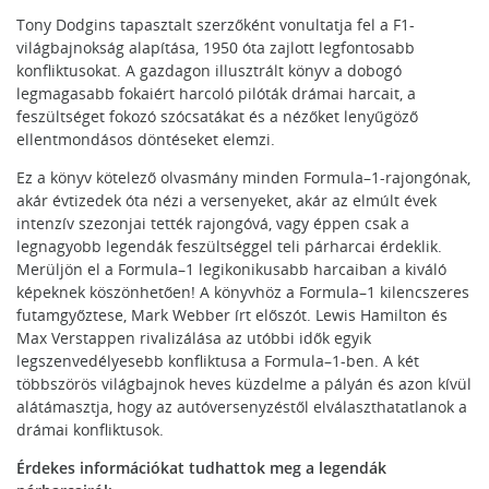
Tony Dodgins tapasztalt szerzőként vonultatja fel a F1-
világbajnokság alapítása, 1950 óta zajlott legfontosabb
konfliktusokat. A gazdagon illusztrált könyv a dobogó
legmagasabb fokaiért harcoló pilóták drámai harcait, a
feszültséget fokozó szócsatákat és a nézőket lenyűgöző
ellentmondásos döntéseket elemzi.
Ez a könyv kötelező olvasmány minden Formula–1-rajongónak,
akár
évtizedek óta nézi a versenyeket, akár az elmúlt évek
intenzív szezonjai tették rajongóvá, vagy éppen csak a
legnagyobb legendák feszültséggel teli párharcai érdeklik.
Merüljön el a Formula–1 legikonikusabb harcaiban a kiváló
képeknek köszönhetően! A könyvhöz a Formula–1 kilencszeres
futamgyőztese, Mark Webber írt előszót.
Lewis Hamilton és
Max Verstappen rivalizálása az utóbbi idők egyik
legszenvedélyesebb konfliktusa a Formula–1-ben. A két
többszörös világbajnok heves küzdelme a pályán és azon kívül
alátámasztja, hogy az autóversenyzéstől elválaszthatatlanok a
drámai konfliktusok.
Érdekes információkat tudhattok meg a legendák