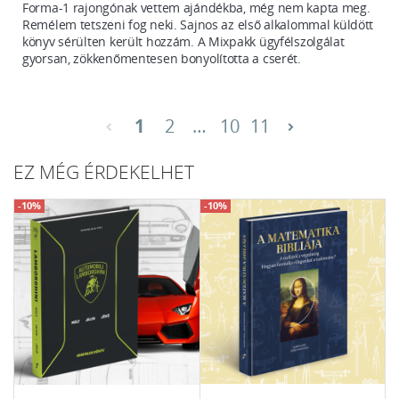
Forma-1 rajongónak vettem ajándékba, még nem kapta meg. 
Remélem tetszeni fog neki. Sajnos az első alkalommal küldött 
könyv sérülten került hozzám. A Mixpakk ügyfélszolgálat 
gyorsan, zökkenőmentesen bonyolította a cserét.
1
2
…
10
11
chevron_left
chevron_right
EZ MÉG ÉRDEKELHET
-10%
-10%