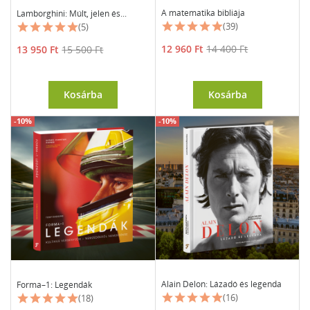
A matematika bibliája
Lamborghini: Múlt, jelen és...
(39)
(5)
Ár
Normál
Ár
Normál
12 960 Ft
14 400 Ft
13 950 Ft
15 500 Ft
ár
ár
Kosárba
Kosárba
-10%
-10%
Alain Delon: Lázadó és legenda
Forma–1: Legendák
(16)
(18)