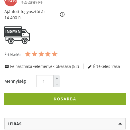
14 400 Ft
Ajánlott fogyasztói ár:
info_outline
14 400 Ft
Értékelés
Felhasználói vélemények olvasása (52)
Értékelés írása
Mennyiség
KOSÁRBA
LEÍRÁS