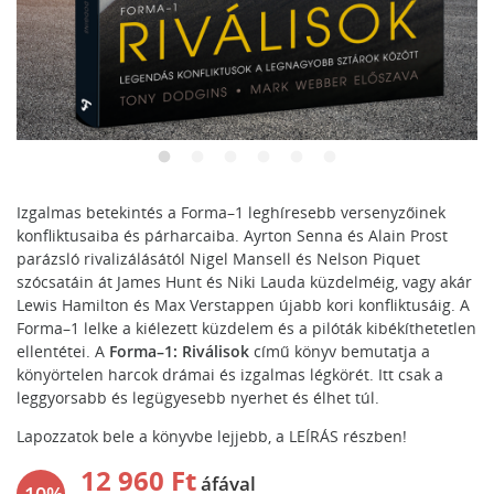
Izgalmas betekintés a Forma–1 leghíresebb versenyzőinek
konfliktusaiba és párharcaiba. Ayrton Senna és Alain Prost
parázsló rivalizálásától Nigel Mansell és Nelson Piquet
szócsatáin át James Hunt és Niki Lauda küzdelméig, vagy akár
Lewis Hamilton és Max Verstappen újabb kori konfliktusáig. A
Forma–1 lelke a kiélezett küzdelem és a pilóták kibékíthetetlen
ellentétei. A
Forma–1: Riválisok
című könyv bemutatja a
könyörtelen harcok drámai és izgalmas légkörét. Itt csak a
leggyorsabb és legügyesebb nyerhet és élhet túl.
Lapozzatok bele a könyvbe lejjebb, a
LEÍRÁS
részben!
12 960 Ft
áfával
-10%