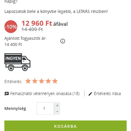
napig?
Lapozzatok bele a könyvbe lejjebb, a
LEÍRÁS
részben!
12 960 Ft
áfával
-10%
14 400 Ft
Ajánlott fogyasztói ár:
info_outline
14 400 Ft
Értékelés
Felhasználói vélemények olvasása (18)
Értékelés írása
Mennyiség
KOSÁRBA