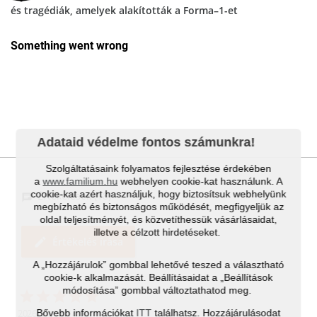
és tragédiák, amelyek alakították a Forma–1-et
Adataid védelme fontos számunkra!
Szolgáltatásaink folyamatos fejlesztése érdekében
a
www.familium.hu
webhelyen cookie-kat használunk. A
cookie-kat azért használjuk, hogy biztosítsuk webhelyünk
Értékelések (18)
megbízható és biztonságos működését, megfigyeljük az
oldal teljesítményét, és közvetíthessük vásárlásaidat,
illetve a célzott hirdetéseket.
edit
Értékelés írása
A „Hozzájárulok” gombbal lehetővé teszed a választható
cookie-k alkalmazását. Beállításaidat a „Beállítások
módosítása” gombbal változtathatod meg.
Bővebb információkat
ITT
találhatsz. Hozzájárulásodat
2026. 04. 19. 14:12