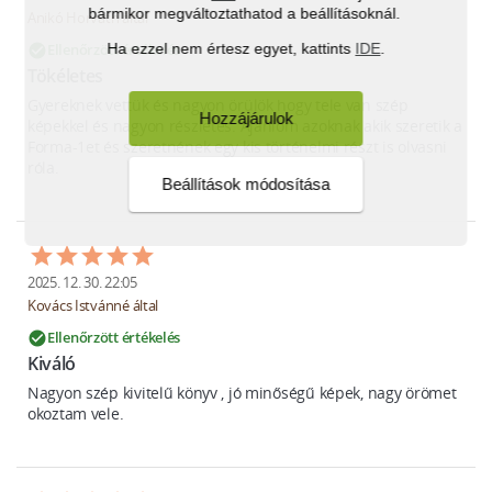
bármikor megváltoztathatod a beállításoknál.
Anikó Horváth által
Ha ezzel nem értesz egyet, kattints
IDE
.
Ellenőrzött értékelés
check_circle
Tökéletes 
Gyereknek vettük és nagyon örülök hogy tele van szép 
Hozzájárulok
képekkel és nagyon részletes. Ajánlom azoknak akik szeretik a 
Forma-1et és szeretnének egy kis történelmi részt is olvasni 
róla.
Beállítások módosítása
2025. 12. 30. 22:05
Kovács Istvánné által
Ellenőrzött értékelés
check_circle
Kiváló
Nagyon szép kivitelű könyv , jó minőségű képek, nagy örömet 
okoztam vele.