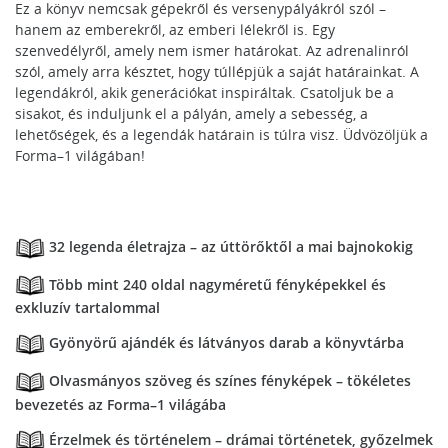
Ez a könyv nemcsak gépekről és versenypályákról szól –
hanem az emberekről, az emberi lélekről is. Egy
szenvedélyről, amely nem ismer határokat. Az adrenalinról
szól, amely arra késztet, hogy túllépjük a saját határainkat. A
legendákról, akik generációkat inspiráltak. Csatoljuk be a
sisakot, és induljunk el a pályán, amely a sebesség, a
lehetőségek, és a legendák határain is túlra visz. Üdvözöljük a
Forma–1 világában!
32 legenda életrajza – az úttörőktől a mai bajnokokig
Több mint 240 oldal nagyméretű fényképekkel és
exkluzív tartalommal
Gyönyörű ajándék és látványos darab a könyvtárba
Olvasmányos szöveg és színes fényképek – tökéletes
bevezetés az Forma–1 világába
Érzelmek és történelem – drámai történetek, győzelmek