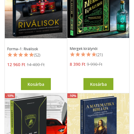
Mérgek királynői
Forma–1: Riválisok
(21)
(52)
Ár
Normál
Ár
Normál
8 390 Ft
9 990 Ft
12 960 Ft
14 400 Ft
ár
ár
Kosárba
Kosárba
-10%
-10%