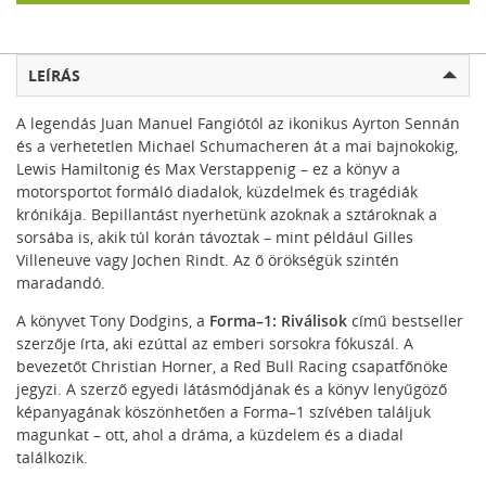
LEÍRÁS
A legendás Juan Manuel Fangiótól az ikonikus Ayrton Sennán
és a verhetetlen Michael Schumacheren át a mai bajnokokig,
Lewis Hamiltonig és Max Verstappenig – ez a könyv a
motorsportot formáló diadalok, küzdelmek és tragédiák
krónikája. Bepillantást nyerhetünk azoknak a sztároknak a
sorsába is, akik túl korán távoztak – mint például Gilles
Villeneuve vagy Jochen Rindt. Az ő örökségük szintén
maradandó.
A könyvet Tony Dodgins, a
Forma–1: Riválisok
című bestseller
szerzője írta, aki ezúttal az emberi sorsokra fókuszál. A
bevezetőt Christian Horner, a Red Bull Racing csapatfőnöke
jegyzi. A szerző egyedi látásmódjának és a könyv lenyűgöző
képanyagának köszönhetően a Forma–1 szívében találjuk
magunkat – ott, ahol a dráma, a küzdelem és a diadal
találkozik.