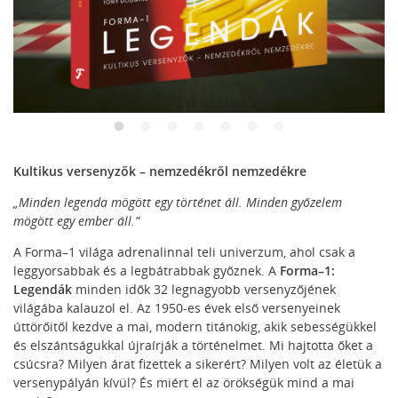
Kultikus versenyzők – nemzedékről nemzedékre
„Minden legenda mögött egy történet áll. Minden győzelem
mögött egy ember áll.”
A Forma–1 világa adrenalinnal teli univerzum, ahol csak a
leggyorsabbak és a legbátrabbak győznek. A
Forma–1:
Legendák
minden idők 32 legnagyobb versenyzőjének
világába kalauzol el. Az 1950-es évek első versenyeinek
úttörőitől kezdve a mai, modern titánokig, akik sebességükkel
és elszántságukkal újraírják a történelmet. Mi hajtotta őket a
csúcsra? Milyen árat fizettek a sikerért? Milyen volt az életük a
versenypályán kívül? És miért él az örökségük mind a mai