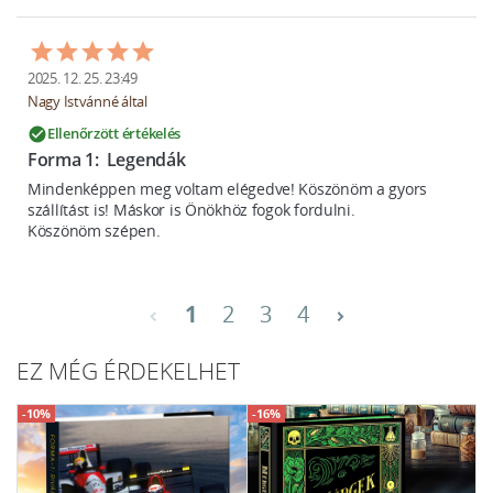
2025. 12. 25. 23:49
Nagy Istvánné által
Ellenőrzött értékelés
check_circle
Forma 1:  Legendák
Mindenképpen meg voltam elégedve! Köszönöm a gyors 
szállítást is! Máskor is Önökhöz fogok fordulni.

Köszönöm szépen.
1
2
3
4
chevron_left
chevron_right
EZ MÉG ÉRDEKELHET
-10%
-16%