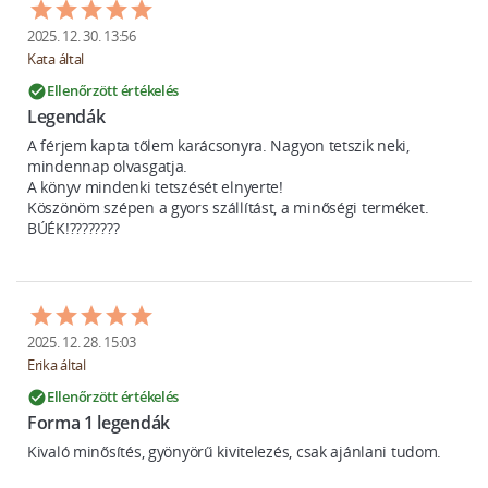
2025. 12. 30. 13:56
Kata által
Ellenőrzött értékelés
check_circle
Legendák
A férjem kapta tőlem karácsonyra. Nagyon tetszik neki, 
mindennap olvasgatja.

A könyv mindenki tetszését elnyerte!

Köszönöm szépen a gyors szállítást, a minőségi terméket. 

BÚÉK!????????
2025. 12. 28. 15:03
Erika által
Ellenőrzött értékelés
check_circle
Forma 1 legendák
Kivaló minősítés, gyönyörű kivitelezés, csak ajánlani tudom. 