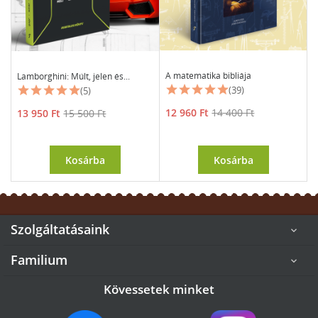
A matematika bibliája
Lamborghini: Múlt, jelen és...
(39)
(5)
Ár
Normál
Ár
Normál
12 960 Ft
14 400 Ft
13 950 Ft
15 500 Ft
ár
ár
Kosárba
Kosárba
Szolgáltatásaink

Familium

Kövessetek minket